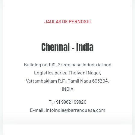
JAULAS DE PERNOS III
Chennai – India
Building no 190, Green base Industrial and
Logistics parks, Theiveni Nagar,
Vattambakkam R.F., Tamil Nadu 603204,
INDIA
T. +91 99621 99820
E-mail: infoindia@barranquesa.com