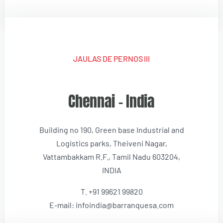
JAULAS DE PERNOS III
Chennai – India
Building no 190, Green base Industrial and
Logistics parks, Theiveni Nagar,
Vattambakkam R.F., Tamil Nadu 603204,
INDIA
T. +91 99621 99820
E-mail: infoindia@barranquesa.com