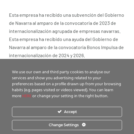
Esta empresa ha recibido una subvención del Gobierno
de Navarra al amparo de la convocatoria de 2023 de
internacionalización agrupada de empresas navarras.
Esta empresa ha recibido una ayuda del Gobierno de
Navarra al amparo de la convocatoria Bonos Impulsa de
internacionalización de 2024 y 2026.
We use our own and third party cookies to analyse our
services and show you advertising related to your
preferences based on a profile drawn up from your browsing
habits (e.g. pages visited or videos viewed). You can learn
more
HERE
or change your setting in the right button.
Esta entidad ha recibido una ayuda de Gobierno de
Navarra cofinanciada al 40% por el Fondo Europeo de
Accept
Desarrollo Regional a través del Programa Operativo
Change Settings
FEDER 2021-2027 de Navarra.