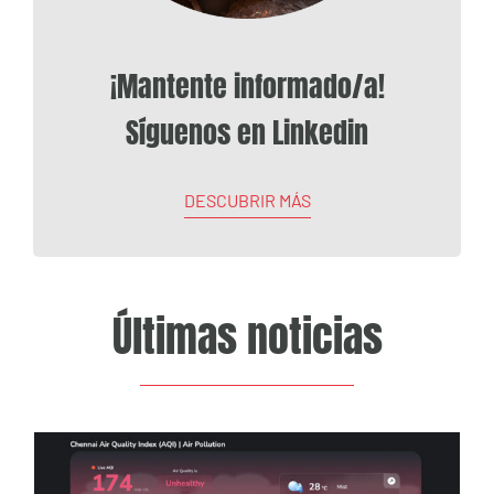
¡Mantente informado/a!
Síguenos en Linkedin
DESCUBRIR MÁS
AQI: qué es, cómo funciona y por qué será
Últimas noticias
clave en un futuro descarbonizado
Barranquesa
Renovables
RSC