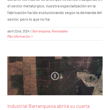
el sector metalúrgico, nuestra especialización en la
fabricación ha ido evolucionando según la demanda del
sector, pero lo que no ha
Industrial Barranquesa abrirá su cuarta
abril 22nd, 2024
|
Barranquesa
,
Renovables
Más información
planta de producción en India en el último
trimestre de 2024
Barranquesa
Jaula de Pernos
Industrial Barranquesa abrirá su cuarta