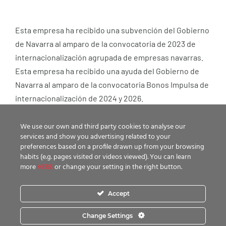
Esta empresa ha recibido una subvención del Gobierno
de Navarra al amparo de la convocatoria de 2023 de
internacionalización agrupada de empresas navarras.
Esta empresa ha recibido una ayuda del Gobierno de
Navarra al amparo de la convocatoria Bonos Impulsa de
internacionalización de 2024 y 2026.
We use our own and third party cookies to analyse our
services and show you advertising related to your
preferences based on a profile drawn up from your browsing
habits (e.g. pages visited or videos viewed). You can learn
more
HERE
or change your setting in the right button.
Esta entidad ha recibido una ayuda de Gobierno de
Navarra cofinanciada al 40% por el Fondo Europeo de
Accept
Desarrollo Regional a través del Programa Operativo
Change Settings
FEDER 2021-2027 de Navarra.