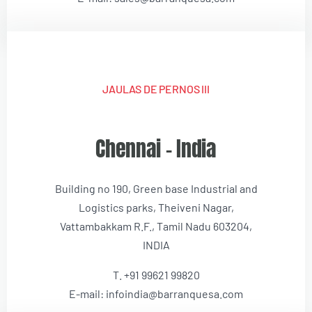
JAULAS DE PERNOS III
Chennai – India
Building no 190, Green base Industrial and
Logistics parks, Theiveni Nagar,
Vattambakkam R.F., Tamil Nadu 603204,
INDIA
T. +91 99621 99820
E-mail: infoindia@barranquesa.com