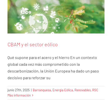
CBAM y el sector eólico
Qué supone para el acero y el hierro En un contexto
global cada vez más comprometido con la
descarbonización, la Unión Europea ha dado un paso
decisivo para reforzar su
De la medición a la acción: cómo actuamos
junio 27th, 2025
|
Barranquesa
,
Energía Eólica
,
Renovables
,
RSC
Más información
frente a la huella de carbono en Industrial
Barranquesa