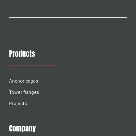
Products
Anchor cages
Tower flanges
Projects
Company