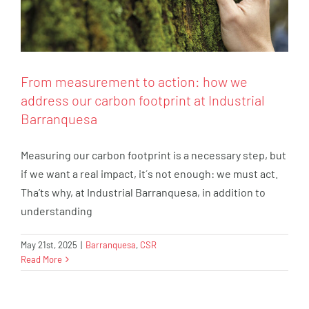
From measurement to action: how we
address our carbon footprint at Industrial
Barranquesa
Measuring our carbon footprint is a necessary step, but
if we want a real impact, it´s not enough: we must act.
Tha’ts why, at Industrial Barranquesa, in addition to
understanding
May 21st, 2025
|
Barranquesa
,
CSR
Barranquesa has developed a Gender
Read More
Equality Plan
CSR