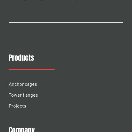
Products
Anchor cages
Tower flanges
Projects
Company