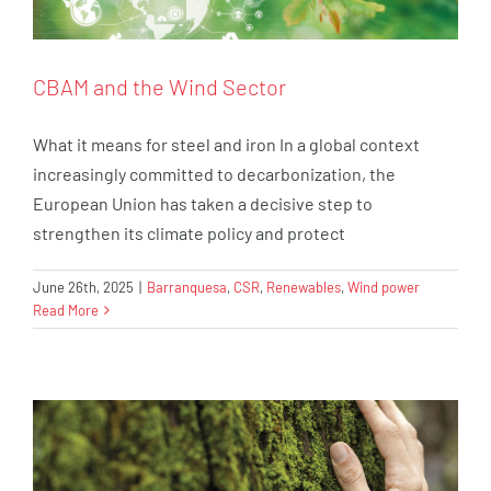
CBAM and the Wind Sector
What it means for steel and iron In a global context
increasingly committed to decarbonization, the
European Union has taken a decisive step to
strengthen its climate policy and protect
From measurement to action: how we
June 26th, 2025
|
Barranquesa
,
CSR
,
Renewables
,
Wind power
Read More
address our carbon footprint at Industrial
Barranquesa
Barranquesa
CSR